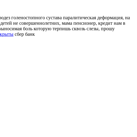
одез голеностопного сустава паралитическая деформация, на
детей не совершеннолетних, мама пенсионер, кредит нам в
е выносимая боль которую терпишь сквозь слезы, прошу
скрыты
сбер банк