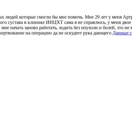
ых людей которые смогли бы мне помочь. Мне 29 лет у меня Артр
го сустава в клинике ИНЦХТ сама я не справлюсь, у меня двое 
мне начать заново работать, ходить без опухоли и болей, это н
жертвование на операцию да не оскудеет рука дающего
Данные 