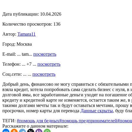
Дата публикации:
10.04.2026
Количество просмотров:
136
Автор:
Tamara11
Город:
Москва
E-mail: ... tam...
посмотреть
Телефон: ... +7 ...
посмотреть
Соц.сети: ... ...
посмотреть
Добрый день, финансово не могу справиться с обязательными п
взяла кредит, хотела попробовать сама сделать бизнес с нуля,
долговой ямы, все заработанные деньги уходят на погашение об
кредиту и кредитной карте не изменяется, остается таким же, в
такими долгами мечты так и будут оставаться мечтами, прошу
просрочки, номер карты для перевода
Данные скрыты
, буду б
ТЕГИ:
#помощь для бедных
#помощь предпринимателей
#помощ
Расскажите о данном материале: