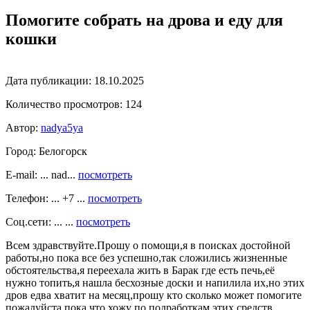
Помогите собрать на дрова и еду для
кошки
Дата публикации:
18.10.2025
Количество просмотров:
124
Автор:
nadya5ya
Город:
Белогорск
E-mail: ... nad...
посмотреть
Телефон: ... +7 ...
посмотреть
Соц.сети: ... ...
посмотреть
Всем здравствуйте.Прошу о помощи,я в поисках достойной
работы,но пока все без успешно,так сложились жизненные
обстоятельства,я переехала жить в Барак где есть печь,её
нужно топить,я нашла бесхозные доски и напилила их,но этих
дров едва хватит на месяц,прошу кто сколько может помогите
пожалуйста,пока что хожу по подработкам,этих средств