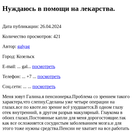
Нуждаюсь в помощи на лекарства.
Дата публикации:
26.04.2024
Количество просмотров:
421
Автор:
galyag
Город:
Козельск
E-mail: ... gal...
посмотреть
Телефон: ... +7 ...
посмотреть
Соц.сети: ... ...
посмотреть
Меня зовут Галина.я пенсионерка.Проблема со зрением такого
характера,что слепну.Сделаны уже четыре операции на
глазах.все по квоте.но зрение всё ухудшается.В одном глазу
отек внутренний, в другом разрыв макулярный. Глаукома в
обоих глазах.Постоянные капли для меня дорогостоящие.так
как все осложняется сосудистым заболеванием мозга.и для
этого тоже нужны средства.Пенсии не хватает на все.работать