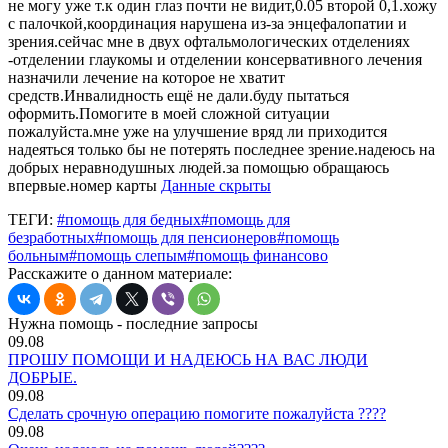
не могу уже т.к один глаз почти не видит,0.05 второй 0,1.хожу
с палочкой,координация нарушена из-за энцефалопатии и
зрения.сейчас мне в двух офтальмологических отделениях
-отделении глаукомы и отделении консервативного лечения
назначили лечение на которое не хватит
средств.Инвалидность ещё не дали.буду пытаться
оформить.Помогите в моей сложной ситуации
пожалуйста.мне уже на улучшение вряд ли приходится
надеяться только бы не потерять последнее зрение.надеюсь на
добрых неравнодушных людей.за помощью обращаюсь
впервые.номер карты
Данные скрыты
ТЕГИ:
#помощь для бедных
#помощь для
безработных
#помощь для пенсионеров
#помощь
больным
#помощь слепым
#помощь финансово
Расскажите о данном материале:
Нужна помощь - последние запросы
09.08
ПРОШУ ПОМОЩИ И НАДЕЮСЬ НА ВАС ЛЮДИ
ДОБРЫЕ.
09.08
Сделать срочную операцию помогите пожалуйста ????
09.08