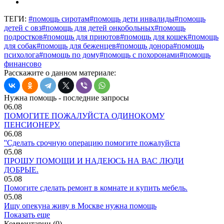
ТЕГИ:
#помощь сиротам
#помощь дети инвалиды
#помощь
детей с овз
#помощь для детей онкобольных
#помощь
подростков
#помощь для приютов
#помощь для кошек
#помощь
для собак
#помощь для беженцев
#помощь донора
#помощь
психолога
#помощь по дому
#помощь с похоронами
#помощь
финансово
Расскажите о данном материале:
Нужна помощь - последние запросы
06.08
ПОМОГИТЕ ПОЖАЛУЙСТА ОДИНОКОМУ
ПЕНСИОНЕРУ.
06.08
''Сделать срочную операцию помогите пожалуйста
05.08
ПРОШУ ПОМОЩИ И НАДЕЮСЬ НА ВАС ЛЮДИ
ДОБРЫЕ.
05.08
Помогите сделать ремонт в комнате и купить мебель.
05.08
Ищу опекуна живу в Москве нужна помощь
Показать еще
Комментарии (0)