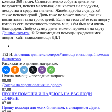
коляска 360 тысяч. Самостоятельно собрать деньги не
получается, пенсия маленькая, ели хватает на продукты,
лекарства и средства гигиены. Живём вдвоём с супругой,
также пенсионеркой. Дочь тоже не может помочь, так как
воспитывает сама троих детей. Если на этом сайте есть люди у
которых есть возможность помочь мне, я бы был вам очень
благодарен. Любую сумму денег можно перевести на карту
Данные скрыты
. © Безвозмездная помощь нуждающимся
людям - сайт взаимопомощи ЛДЛ
ТЕГИ:
#помощь для пенсионеров
#помощь инвалиды
#помощь
финансово
Расскажите о данном материале:
Нужна помощь - последние запросы
08.08
Дочери на соревнования на дорогу
07.08
ПРОШУ ПОМОЩИ И НАДЕЮСЬ НА ВАС ЛЮДИ
ДОБРЫЕ.
07.08
Прошу помощи для моих близняшек с синдромом Дауна.
07.08