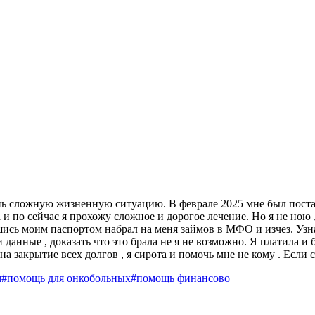
 очень сложную жизненную ситуацию. В феврале 2025 мне был по
 и по сейчас я прохожу сложное и дорогое лечение. Но я не ною ,
ь моим паспортом набрал на меня займов в МФО и изчез. Узнала 
 данные , доказать что это брала не я не возможно. Я платила и
 на закрытие всех долгов , я сирота и помочь мне не кому . Если 
м
#помощь для онкобольных
#помощь финансово