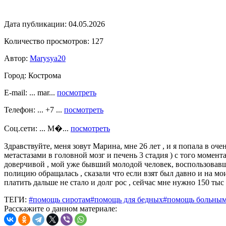
Дата публикации:
04.05.2026
Количество просмотров:
127
Автор:
Marysya20
Город:
Кострома
E-mail: ... mar...
посмотреть
Телефон: ... +7 ...
посмотреть
Соц.сети: ... М�...
посмотреть
Здравствуйте, меня зовут Марина, мне 26 лет , и я попала в
метастазами в головной мозг и печень 3 стадия ) с того момента
доверчивой , мой уже бывший молодой человек, воспользовавшис
полицию обращалась , сказали что если взят был давно и на мои
платить дальше не стало и долг рос , сейчас мне нужно 150 тыс
ТЕГИ:
#помощь сиротам
#помощь для бедных
#помощь больны
Расскажите о данном материале: