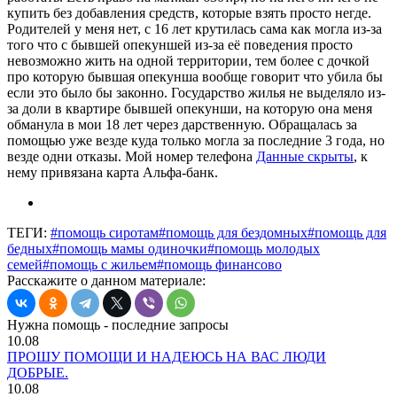
купить без добавления средств, которые взять просто негде.
Родителей у меня нет, с 16 лет крутилась сама как могла из-за
того что с бывшей опекуншей из-за её поведения просто
невозможно жить на одной территории, тем более с дочкой
про которую бывшая опекунша вообще говорит что убила бы
если это было бы законно. Государство жилья не выделяло из-
за доли в квартире бывшей опекунши, на которую она меня
обманула в мои 18 лет через дарственную. Обращалась за
помощью уже везде куда только могла за последние 3 года, но
везде одни отказы. Мой номер телефона
Данные скрыты
, к
нему привязана карта Альфа-банк.
ТЕГИ:
#помощь сиротам
#помощь для бездомных
#помощь для
бедных
#помощь мамы одиночки
#помощь молодых
семей
#помощь с жильем
#помощь финансово
Расскажите о данном материале:
Нужна помощь - последние запросы
10.08
ПРОШУ ПОМОЩИ И НАДЕЮСЬ НА ВАС ЛЮДИ
ДОБРЫЕ.
10.08