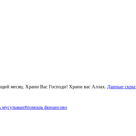
ющий месяц. Храни Вас Господи! Храни вас Аллах.
Данные скры
 мусульман
#помощь финансово