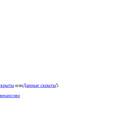
скрыты
или
Данные скрыты
5
финансово