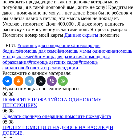
перекрыть предыдущие и так по цепочке которая меня
погубила , я в такой долговой яме , жить не хочу! Кредиты не
дают , помочь мне не могут , нет денег. Если бы не ребенок я
бы залезла давно в петлю, эта мысль меня не покидает.
Умоляю , помогите! Долг 400.000 . Я даже могу написать
расписку что могу вернуть частями долг. Я просто умираю .
Помогите.номер моей карты
Данные скрыты
помогите
ТЕГИ:
#помощь для голодающих
#помощь для
бедных
#помощь для семей
#помощь мамы одиночки
#помощь
молодых семей
#помощь для развития
#помощь для
образования
#помощь детских садов
#помощь
финансово
#советы и рекомендации
Расскажите о данном материале:
Нужна помощь - последние запросы
06.08
ПОМОГИТЕ ПОЖАЛУЙСТА ОДИНОКОМУ
ПЕНСИОНЕРУ.
06.08
''Сделать срочную операцию помогите пожалуйста
05.08
ПРОШУ ПОМОЩИ И НАДЕЮСЬ НА ВАС ЛЮДИ
ДОБРЫЕ.