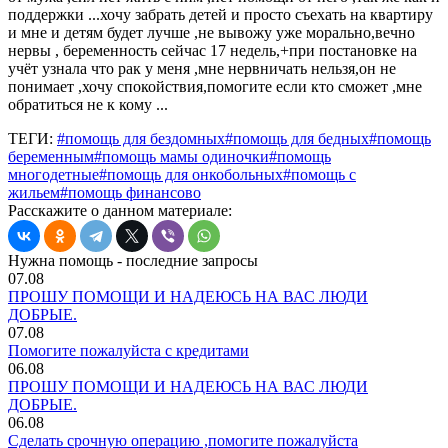
поддержки ...хочу забрать детей и просто съехать на квартиру
и мне и детям будет лучше ,не вывожу уже морально,вечно
нервы , беременность сейчас 17 недель,+при постановке на
учёт узнала что рак у меня ,мне нервничать нельзя,он не
понимает ,хочу спокойствия,помогите если кто сможет ,мне
обратиться не к кому ...
ТЕГИ:
#помощь для бездомных
#помощь для бедных
#помощь
беременным
#помощь мамы одиночки
#помощь
многодетные
#помощь для онкобольных
#помощь с
жильем
#помощь финансово
Расскажите о данном материале:
Нужна помощь - последние запросы
07.08
ПРОШУ ПОМОЩИ И НАДЕЮСЬ НА ВАС ЛЮДИ
ДОБРЫЕ.
07.08
Помогите пожалуйста с кредитами
06.08
ПРОШУ ПОМОЩИ И НАДЕЮСЬ НА ВАС ЛЮДИ
ДОБРЫЕ.
06.08
Сделать срочную операцию ,помогите пожалуйста