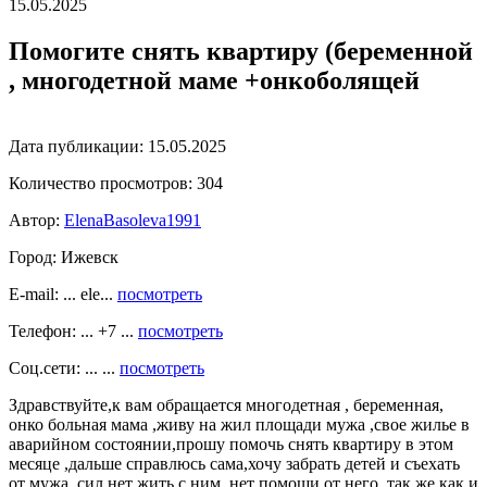
15.05.2025
Помогите снять квартиру (беременной
, многодетной маме +онкоболящей
Дата публикации:
15.05.2025
Количество просмотров:
304
Автор:
ElenaBasoleva1991
Город:
Ижевск
E-mail: ... ele...
посмотреть
Телефон: ... +7 ...
посмотреть
Соц.сети: ... ...
посмотреть
Здравствуйте,к вам обращается многодетная , беременная,
онко больная мама ,живу на жил площади мужа ,свое жилье в
аварийном состоянии,прошу помочь снять квартиру в этом
месяце ,дальше справлюсь сама,хочу забрать детей и съехать
от мужа ,сил нет жить с ним ,нет помощи от него ,так же как и