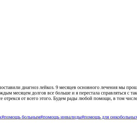
м поставили диагноз лейкоз. 9 месяцев основного лечения мы пр
каждым месяцем долгов все больше и я перестала справляться с т
се отрекся от всего этого. Будем рады любой помощи, в том чис
х
#помощь больным
#помощь инвалиды
#помощь для онкобольны