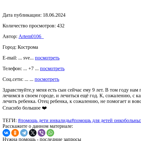
Дата публикации:
18.06.2024
Количество просмотров:
432
Автор:
Artem0106_
Город:
Кострома
E-mail: ... sve...
посмотреть
Телефон: ... +7 ...
посмотреть
Соц.сети: ... ...
посмотреть
Здравствуйте,у меня есть сын сейчас ему 9 лет. В том году на
лечимся в своем городе, и лечиться ещё год. К, сожалению, с 
лечить ребенка. Отец ребенка, к сожалению, не помогает и вов
Спасибо большое ❤️
ТЕГИ:
#помощь дети инвалиды
#помощь для детей онкобольны
Расскажите о данном материале:
Нужна помощь - последние запросы