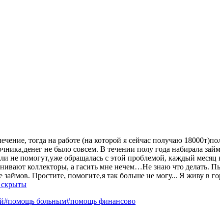
лечение, тогда на работе (на которой я сейчас получаю 18000т)по
чника,денег не было совсем. В течении полу года набирала зай
ели не помогут,уже обращалась с этой проблемой, каждый месяц ко
анивают коллекторы, а гасить мне нечем…Не знаю что делать. П
е займов. Простите, помогите,я так больше не могу... Я живу в г
 скрыты
ей
#помощь больным
#помощь финансово