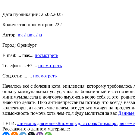
Дата публикации:
25.02.2025
Количество просмотров:
222
Автор:
mashamasha
Город:
Оренбург
E-mail: ... mas...
посмотреть
Телефон: ... +7 ...
посмотреть
Соц.сети: ... ...
посмотреть
Началось всё с болезни кота, эпилепсия, которому требовалось 
оплату коммунальных услуг, ушла на больничный из-за позвоно
минимум.залезла в долговую яму.очень корю себя за это, родит
знаю что делать. Пью антидепрессанты потому что всегда назв
коллекторы, а гасить мне нечем, все деньги уходят на продлени
возможность помочь хоть чем-то,я буду молиться за вас
Данные
ТЕГИ:
#помощь для кошек
#помощь для собак
#помощь для сем
Расскажите о данном материале: