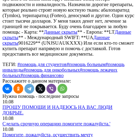
подвижности и инвалидность. Назначили дорогие препараты,
которые реально строят новую костную ткань: абалопаратид
(Tymlos), терипаратид (Forteo), деносумаб и другие. Один курс
стоит тысячи долларов. У меня таких денег нет, лечение за
границей не покрывается. Буду очень благодарен за любую
помощь: - Карта: **
Данные скрыты
** - Европа: **LT
Данные
скрыты
** - Международный SWIFT: **UA
Данные
скрыты
9016229** (UNJSUAUKXXX) Или если кто-то сможет
купить препарат напрямую и помочь с доставкой. Готов
предоставить все медицинские документы.
ТЕГИ:
#помощь для студентов
#помощь больным
#помощь
инвалиды
#помощь для онкобольных
#помощь лежачих
больных
#помощь финансово
Расскажите о данном материале:
Нужна помощь - последние запросы
10.08
ПРОШУ ПОМОЩИ И НАДЕЮСЬ НА ВАС ЛЮДИ
ДОБРЫЕ.
10.08
Сделать срочную операцию помогите пожалуйста.'
10.08
Помогите, пожалуйста, осуществить мечту