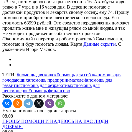
в 3 км., но там дорого и закрывается он в 16. Автобусы ходят
редко в 7 утра и в 16 часов дня. В деревне помогаю с
доставкой продуктов и лекарств своему соседу, ему 74. Прошу
помощи в приобретении электрического велосипеда. Его
стоимость 63990 рублей. Это средство передвижения поможет
продлить жизнь мне и живущим рядом со мной людям, а так
же ускорит продвижение собственных проектов.
(Экономичный генератор и робот строитель.) Сам помогал,
помогаю и буду помогать людям. Карта
Данные скрыты
. С
уважением Игорь Маслов.
ТЕГИ:
#помощь для кошек
#помощь для собак
#помощь для
голодающих
#помощь предпринимателей
#помощь для
развития
#помощь для безработных
#помощь для
пенсионеров
#помощь финансово
Расскажите о данном материале:
Нужна помощь - последние запросы
08.08
ПРОШУ ПОМОЩИ И НАДЕЮСЬ НА ВАС ЛЮДИ
ДОБРЫЕ.
08.08