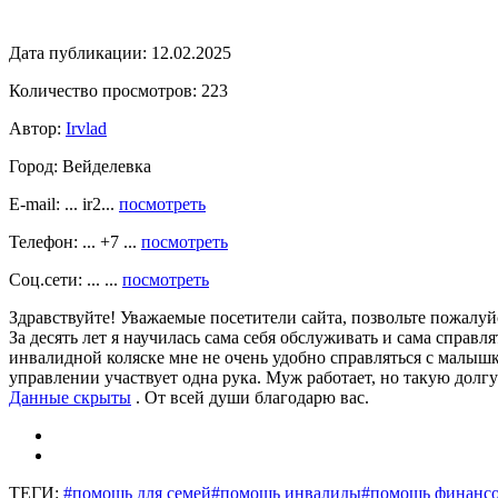
Дата публикации:
12.02.2025
Количество просмотров:
223
Автор:
Irvlad
Город:
Вейделевка
E-mail: ... ir2...
посмотреть
Телефон: ... +7 ...
посмотреть
Соц.сети: ... ...
посмотреть
Здравствуйте! Уважаемые посетители сайта, позвольте пожалуйс
За десять лет я научилась сама себя обслуживать и сама справл
инвалидной коляске мне не очень удобно справляться с малышко
управлении участвует одна рука. Муж работает, но такую долг
Данные скрыты
. От всей души благодарю вас.
ТЕГИ:
#помощь для семей
#помощь инвалиды
#помощь финанс