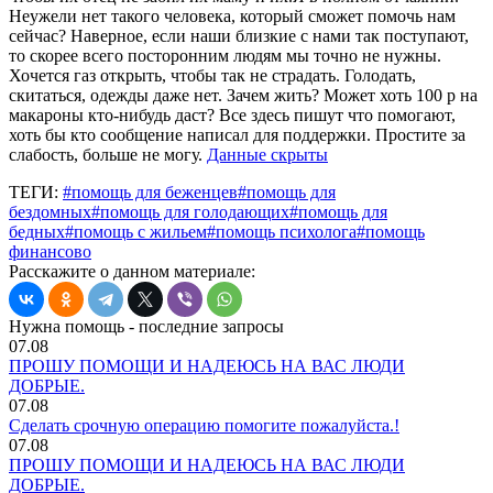
Неужели нет такого человека, который сможет помочь нам
сейчас? Наверное, если наши близкие с нами так поступают,
то скорее всего посторонним людям мы точно не нужны.
Хочется газ открыть, чтобы так не страдать. Голодать,
скитаться, одежды даже нет. Зачем жить? Может хоть 100 р на
макароны кто-нибудь даст? Все здесь пишут что помогают,
хоть бы кто сообщение написал для поддержки. Простите за
слабость, больше не могу.
Данные скрыты
ТЕГИ:
#помощь для беженцев
#помощь для
бездомных
#помощь для голодающих
#помощь для
бедных
#помощь с жильем
#помощь психолога
#помощь
финансово
Расскажите о данном материале:
Нужна помощь - последние запросы
07.08
ПРОШУ ПОМОЩИ И НАДЕЮСЬ НА ВАС ЛЮДИ
ДОБРЫЕ.
07.08
Сделать срочную операцию помогите пожалуйста.!
07.08
ПРОШУ ПОМОЩИ И НАДЕЮСЬ НА ВАС ЛЮДИ
ДОБРЫЕ.