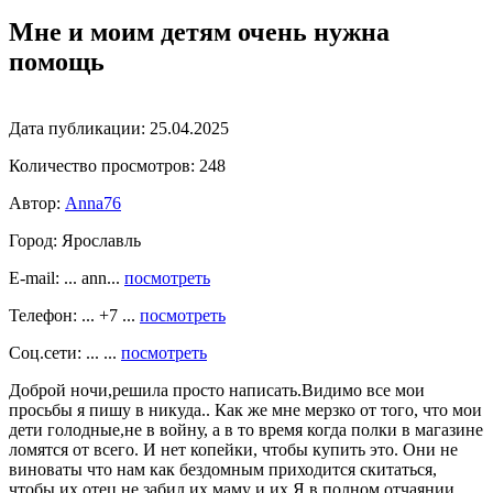
Мне и моим детям очень нужна
помощь
Дата публикации:
25.04.2025
Количество просмотров:
248
Автор:
Anna76
Город:
Ярославль
E-mail: ... ann...
посмотреть
Телефон: ... +7 ...
посмотреть
Соц.сети: ... ...
посмотреть
Доброй ночи,решила просто написать.Видимо все мои
просьбы я пишу в никуда.. Как же мне мерзко от того, что мои
дети голодные,не в войну, а в то время когда полки в магазине
ломятся от всего. И нет копейки, чтобы купить это. Они не
виноваты что нам как бездомным приходится скитаться,
чтобы их отец не забил их маму и их.Я в полном отчаянии.