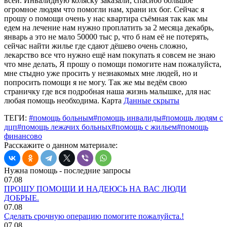
всей. Инвалидную коляску заказали, спасибо большое
огромное людям что помогли нам, храни их бог. Сейчас я
прошу о помощи очень у нас квартира съёмная так как мы
едем на лечение нам нужно проплатить за 2 месяца декабрь,
январь а это не мало 50000 тыс р, что б нам её не потерять,
сейчас найти жилье где сдают дёшево очень сложно,
лекарство все что нужно ещё нам покупать я совсем не знаю
что мне делать, Я прошу о помощи помогите нам пожалуйста,
мне стыдно уже просить у незнакомых мне людей, но и
попросить помощи я не могу. Так же мы ведём свою
страничку где вся подробная наша жизнь малышке, для нас
любая помощь необходима. Карта
Данные скрыты
ТЕГИ:
#помощь больным
#помощь инвалиды
#помощь людям с
дцп
#помощь лежачих больных
#помощь с жильем
#помощь
финансово
Расскажите о данном материале:
Нужна помощь - последние запросы
07.08
ПРОШУ ПОМОЩИ И НАДЕЮСЬ НА ВАС ЛЮДИ
ДОБРЫЕ.
07.08
Сделать срочную операцию помогите пожалуйста.!
07.08