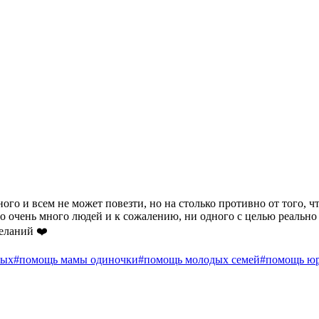
о и всем не может повезти, но на столько противно от того, чт
о очень много людей и к сожалению, ни одного с целью реально
желаний ❤️
ных
#помощь мамы одиночки
#помощь молодых семей
#помощь юр