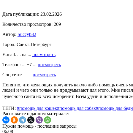
Дата публикации:
23.02.2026
Количество просмотров:
209
Автор:
Succyb32
Город:
Санкт-Петербург
E-mail: ... nat...
посмотреть
Телефон: ... +7 ...
посмотреть
Соц.сети: ... ...
посмотреть
Понятно, что желающих получить какую либо помощь очень мног
людей и чего они только не придумывают для этого. Мне писал
чудесного сайта их всех искоренит. Всем удачи и исполнения 
ТЕГИ:
#помощь для кошек
#помощь для собак
#помощь для бед
Расскажите о данном материале:
Нужна помощь - последние запросы
06.08