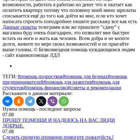
возможности, работать я работаю но денег что и хватает как
оплатить квартиру потому что половину моей мини зарплаты
списывается ещё до того как дойти ко мне, если кто хочет
написать спросить поподробнее пишите расскажу все как есть
Данные скрыты
телеграмм или же пришлите "сдачу" с
магазина буду очень благодарен, это позволит мне быстрее
встать на ноги и жить как человек. Всем добра и не копите
долги, живите по мере своих возможностей и не прыгайте
выше головы. © Безвозмездная помощь нуждающимся людям
- сайт взаимопомощи ЛДЛ
ТЕГИ:
#помощь подростков
#помощь для бедных
#помощь
предпринимателей
#помощь для развития
#помощь для
студентов
#помощь финансово
#советы и рекомендации
Расскажите о данном материале:
Нужна помощь - последние запросы
07.08
ПРОШУ ПОМОЩИ И НАДЕЮСЬ НА ВАС ЛЮДИ
ДОБРЫЕ.
07.08
Сделать срочную операцию помогите пожалуйста.!