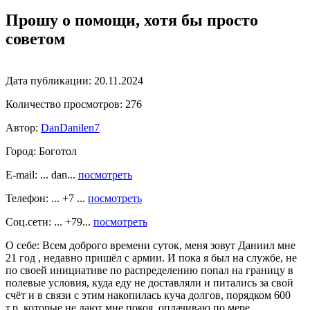
Прошу о помощи, хотя бы просто
советом
Дата публикации:
20.11.2024
Количество просмотров:
276
Автор:
DanDanilen7
Город:
Боготол
E-mail: ... dan...
посмотреть
Телефон: ... +7 ...
посмотреть
Соц.сети: ... +79...
посмотреть
О себе: Всем доброго времени суток, меня зовут Даниил мне
21 год , недавно пришёл с армии. И пока я был на службе, не
по своей инициативе по распределению попал на границу в
полевые условия, куда еду не доставляли и питались за свой
счёт и в связи с этим накопилась куча долгов, порядком 600
т.р. которые не дают мне покоя, оплачиваю по мере