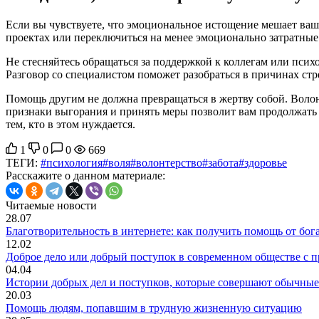
Если вы чувствуете, что эмоциональное истощение мешает ваш
проектах или переключиться на менее эмоционально затратные
Не стесняйтесь обращаться за поддержкой к коллегам или пси
Разговор со специалистом поможет разобраться в причинах стр
Помощь другим не должна превращаться в жертву собой. Волонт
признаки выгорания и принять меры позволит вам продолжать 
тем, кто в этом нуждается.
1
0
0
669
ТЕГИ:
#психология
#воля
#волонтерство
#забота
#здоровье
Расскажите о данном материале:
Читаемые новости
28.07
Благотворительность в интернете: как получить помощь от бог
12.02
Доброе дело или добрый поступок в современном обществе с 
04.04
Истории добрых дел и поступков, которые совершают обычны
20.03
Помощь людям, попавшим в трудную жизненную ситуацию