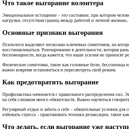
Что такое выгорание волонтера
Эмоциональное истощение – это состояние, при котором челове
нагрузки, отсутствия границ между работой и личной жизнью, 
Основные признаки выгорания
Психологи выделяют несколько ключевых симптомов, на которые
восстанавливаться. Разочарование в деятельности, которая ра
беспомощности, когда кажется, что ваши усилия не приносят ре
Физические симптомы, такие как головные боли, бессонница ил
важно вовремя остановиться и пересмотреть свой режим.
Как предотвратить выгорание
Профилактика начинается с правильного распределения сил. Э
на себя слишком много обязательств. Важно научиться говорить 
Регулярный отдых и забота о себе – обязательные условия для
избежать стресса – практиковать техники релаксации, такие к
Что делать, если выгорание уже насту