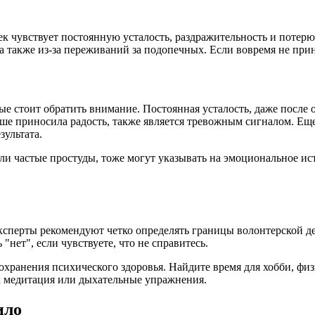
к чувствует постоянную усталость, раздражительность и потерю
а также из-за переживаний за подопечных. Если вовремя не прин
 стоит обратить внимание. Постоянная усталость, даже после от
ньше приносила радость, также является тревожным сигналом. Е
зультата.
и частые простуды, тоже могут указывать на эмоциональное ист
ксперты рекомендуют четко определять границы волонтерской де
"нет", если чувствуете, что не справитесь.
 сохранения психического здоровья. Найдите время для хобби, ф
ак медитация или дыхательные упражнения.
пило