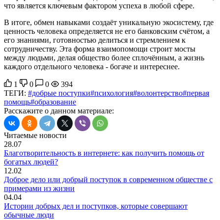
что является ключевым фактором успеха в любой сфере.
В итоге, обмен навыками создаёт уникальную экосистему, где
ценность человека определяется не его банковским счётом, а
его знаниями, готовностью делиться и стремлением к
сотрудничеству. Эта форма взаимопомощи строит мосты
между людьми, делая общество более сплочённым, а жизнь
каждого отдельного человека - богаче и интереснее.
1
0
0
394
ТЕГИ:
#добрые поступки
#психология
#волонтерство
#первая
помощь
#образование
Расскажите о данном материале:
Читаемые новости
28.07
Благотворительность в интернете: как получить помощь от
богатых людей?
12.02
Доброе дело или добрый поступок в современном обществе с
примерами из жизни
04.04
Истории добрых дел и поступков, которые совершают
обычные люди