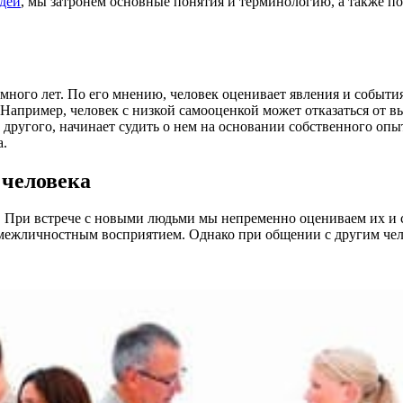
дей
, мы затронем основные понятия и терминологию, а также 
много лет. По его мнению, человек оценивает явления и событи
 Например, человек с низкой самооценкой может отказаться от в
 другого, начинает судить о нем на основании собственного опы
а.
 человека
. При встрече с новыми людьми мы непременно оцениваем их и с
 межличностным восприятием. Однако при общении с другим чел