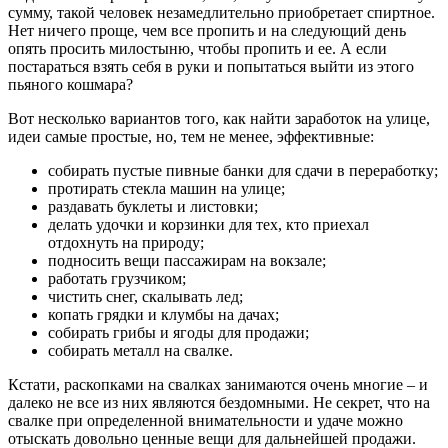
сумму, такой человек незамедлительно приобретает спиртное.
Нет ничего проще, чем все пропить и на следующий день
опять просить милостыню, чтобы пропить и ее. А если
постараться взять себя в руки и попытаться выйти из этого
пьяного кошмара?
Вот несколько вариантов того, как найти заработок на улице,
идеи самые простые, но, тем не менее, эффективные:
собирать пустые пивные банки для сдачи в переработку;
протирать стекла машин на улице;
раздавать буклеты и листовки;
делать удочки и корзинки для тех, кто приехал
отдохнуть на природу;
подносить вещи пассажирам на вокзале;
работать грузчиком;
чистить снег, скалывать лед;
копать грядки и клумбы на дачах;
собирать грибы и ягоды для продажи;
собирать металл на свалке.
Кстати, раскопками на свалках занимаются очень многие – и
далеко не все из них являются бездомными. Не секрет, что на
свалке при определенной внимательности и удаче можно
отыскать довольно ценные вещи для дальнейшей продажи.