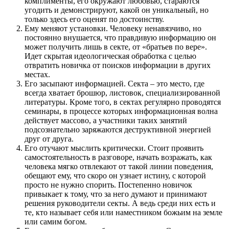
комплименты, его окружают любовью, стараются
угодить и демонстрируют, какой он уникальный, но
только здесь его оценят по достоинству.
Ему меняют установки. Человеку ненавязчиво, но
постоянно внушается, что правдивую информацию он
может получить лишь в секте, от «братьев по вере».
Идет скрытая идеологическая обработка с целью
отвратить новичка от поисков информации в других
местах.
Его засыпают информацией. Секта – это место, где
всегда хватает брошюр, листовок, специализированной
литературы. Кроме того, в сектах регулярно проводятся
семинары, в процессе которых информационная волна
действует массово, а участники таких занятий
подсознательно заряжаются деструктивной энергией
друг от друга.
Его отучают мыслить критически. Стоит проявить
самостоятельность в разговоре, начать возражать, как
человека мягко отвлекают от такой линии поведения,
обещают ему, что скоро он узнает истину, с которой
просто не нужно спорить. Постепенно новичок
привыкает к тому, что за него думают и принимают
решения руководители секты. А ведь среди них есть и
те, кто называет себя или наместником божьим на земле
или самим богом.