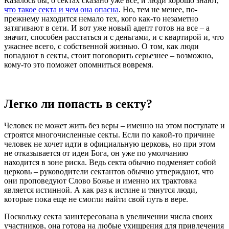
Казалось бы, о сектах сказано уже все, и люди хорошо знают,
что такое секта и чем она опасна
. Но, тем не менее, по-
прежнему находится немало тех, кого как-то незаметно
затягивают в сети. И вот уже новый адепт готов на все – а
значит, способен расстаться и с деньгами, и с квартирой и, что
ужаснее всего, с собственной жизнью. О том, как люди
попадают в секты, стоит поговорить серьезнее – возможно,
кому-то это поможет опомниться вовремя.
Легко ли попасть в секту?
Человек не может жить без веры – именно на этом постулате и
строятся многочисленные секты. Если по какой-то причине
человек не хочет идти в официальную церковь, но при этом
не отказывается от идеи Бога, он уже по умолчанию
находится в зоне риска. Ведь секта обычно подменяет собой
церковь – руководители сектантов обычно утверждают, что
они проповедуют Слово Божье и именно их трактовка
является истинной. А как раз к истине и тянутся люди,
которые пока еще не смогли найти свой путь в вере.
Поскольку секта заинтересована в увеличении числа своих
участников, она готова на любые ухищрения для привлечения