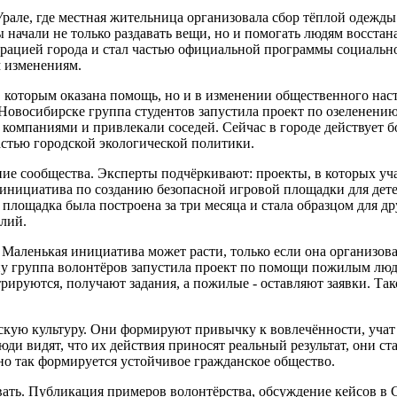
рале, где местная жительница организовала сбор тёплой одежды 
 начали не только раздавать вещи, но и помогать людям восста
страцией города и стал частью официальной программы социальн
 изменениям.
, которым оказана помощь, но и в изменении общественного наст
Новосибирске группа студентов запустила проект по озеленению 
омпаниями и привлекали соседей. Сейчас в городе действует бо
астью городской экологической политики.
ие сообщества. Эксперты подчёркивают: проекты, в которых уч
 инициатива по созданию безопасной игровой площадки для дет
, площадка была построена за три месяца и стала образцом для 
лий.
Маленькая инициатива может расти, только если она организован
ну группа волонтёров запустила проект по помощи пожилым людя
рируются, получают задания, а пожилые - оставляют заявки. Так
дскую культуру. Они формируют привычку к вовлечённости, учат
и видят, что их действия приносят реальный результат, они ста
но так формируется устойчивое гражданское общество.
ать. Публикация примеров волонтёрства, обсуждение кейсов в С