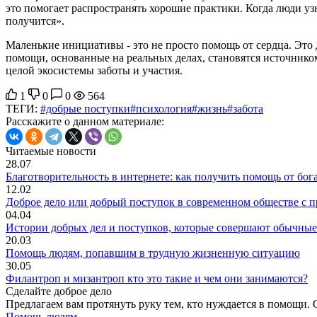
это помогает распространять хорошие практики. Когда люди узн
получится».
Маленькие инициативы - это не просто помощь от сердца. Это 
помощи, основанные на реальных делах, становятся источнико
целой экосистемы заботы и участия.
1
0
0
564
ТЕГИ:
#добрые поступки
#психология
#жизнь
#забота
Расскажите о данном материале:
Читаемые новости
28.07
Благотворительность в интернете: как получить помощь от бог
12.02
Доброе дело или добрый поступок в современном обществе с 
04.04
Истории добрых дел и поступков, которые совершают обычны
20.03
Помощь людям, попавшим в трудную жизненную ситуацию
30.05
Филантроп и мизантроп кто это такие и чем они занимаются?
Сделайте доброе дело
Предлагаем вам протянуть руку тем, кто нуждается в помощи. 
Помочь людям