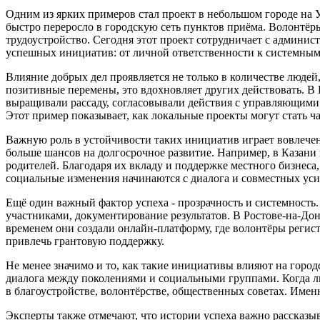
Одним из ярких примеров стал проект в небольшом городе на У
быстро переросло в городскую сеть пунктов приёма. Волонтёры
трудоустройство. Сегодня этот проект сотрудничает с админи
успешных инициатив: от личной ответственности к системным
Влияние добрых дел проявляется не только в количестве людей
позитивные перемены, это вдохновляет других действовать. В 
выращивали рассаду, согласовывали действия с управляющими к
Этот пример показывает, как локальные проекты могут стать ч
Важную роль в устойчивости таких инициатив играет вовлечен
больше шансов на долгосрочное развитие. Например, в Казани
родителей. Благодаря их вкладу и поддержке местного бизнеса
социальные изменения начинаются с диалога и совместных уси
Ещё один важный фактор успеха - прозрачность и системность. 
участниками, документирование результатов. В Ростове-на-До
временем они создали онлайн-платформу, где волонтёры регист
привлечь грантовую поддержку.
Не менее значимо и то, как такие инициативы влияют на горо
диалога между поколениями и социальными группами. Когда люд
в благоустройстве, волонтёрстве, общественных советах. Имен
Эксперты также отмечают, что истории успеха важно рассказыв