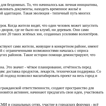
для бездомных. То, что начиналось как личная инициатива,
навливать документы, находить временное жильё и
ой адаптации. Такая эволюция - типичный путь многих
роя. Когда жители видят, что один человек может запустить
дворов, где не было ни клумб, ни деревьев. Они сами
лее 20 таких зелёных зон, созданных усилиями волонтёров.
аствуют сами жители, живущие в конкретном районе, имеют
ей с ограниченными возможностями началась с опроса
других районов. Такие истории помощи демонстрируют, что
а. Это значит - чёткое планирование, отчётность перед
м: доставка продуктов, лекарств, техническая поддержка. Со
ой подход позволил масштабировать проект на весь город и
 гражданской ответственности, создают пространство для
новятся активнее, начинают предлагать свои идеи, участвовать
МИ и социальных сетях, участие в городских форумах - всё