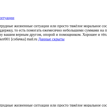
ситуации
 трудные жизненные ситуации или просто тяжёлое моральное сост
ддержку, то есть помогать ежемесячно небольшими суммами на 
тану вашим верным другом, опорой и помощником. Хорошее и тёп
er001 [собачка] mail.ru
Данные скрыты
 трудные жизненные ситуации или просто тяжёлое моральное сост