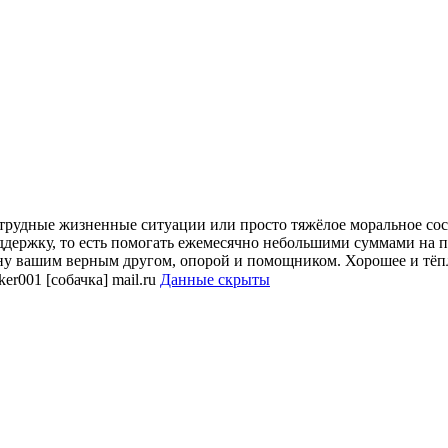
 трудные жизненные ситуации или просто тяжёлое моральное сост
ддержку, то есть помогать ежемесячно небольшими суммами на 
тану вашим верным другом, опорой и помощником. Хорошее и тёп
er001 [собачка] mail.ru
Данные скрыты