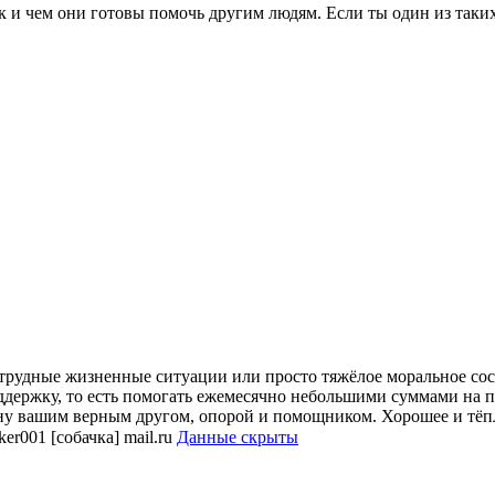
 и чем они готовы помочь другим людям. Если ты один из таких
 трудные жизненные ситуации или просто тяжёлое моральное сост
ддержку, то есть помогать ежемесячно небольшими суммами на 
тану вашим верным другом, опорой и помощником. Хорошее и тёп
er001 [собачка] mail.ru
Данные скрыты