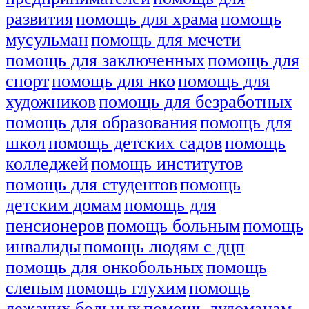
развития
помощь для храма
помощь
мусульман
помощь для мечети
помощь для заключенных
помощь для
спорт
помощь для нко
помощь для
художников
помощь для безработных
помощь для образования
помощь для
школ
помощь детских садов
помощь
колледжей
помощь институтов
помощь для студентов
помощь
детским домам
помощь для
пенсионеров
помощь больным
помощь
инвалиды
помощь людям с дцп
помощь для онкобольных
помощь
слепым
помощь глухим
помощь
лежачих больных
помощь лудоманам