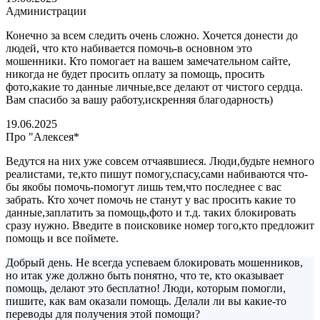
Администрации
Конечно за всем следить очень сложно. Хочется донести до
людей, что кто набивается помочь-в основном это
мошенники. Кто помогает на вашем замечательном сайте,
никогда не будет просить оплату за помощь, просить
фото,какие то данные личные,все делают от чистого сердца.
Вам спасибо за вашу работу,искренняя благодарность)
19.06.2025
Про "Алексея*
Ведутся на них уже совсем отчаявшиеся. Люди,будьте немного
реалистами, те,кто пишут помогу,спасу,сами набиваются что-
бы якобы помочь-помогут лишь тем,что последнее с вас
забрать. Кто хочет помочь не станут у вас просить какие то
данные,заплатить за помощь,фото и т.д. таких блокировать
сразу нужно. Введите в поисковике номер того,кто предложит
помощь и все поймете.
Добрый день. Не всегда успеваем блокировать мошенников,
но итак уже должно быть понятно, что те, кто оказывает
помощь, делают это бесплатно! Люди, которым помогли,
пишите, как вам оказали помощь. Делали ли вы какие-то
переводы для получения этой помощи?