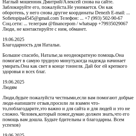
Наглый мошенник Дмитрий/Алексей снова на сайте.
Заблокируйте его, пожалуйста.Не унимается. Он как
оборотень, у него снова другие координаты Denezh E-mail: ...
Sofietopipa4545@gmail.com Телефон: ... +7 (993) 502-90-67
Соц.сети: ... телеграм @financepom / whatsapp +79935029067
Люди, не контактируйте с ним, обманет.
19.06.2025
Благодарность для Натальи.
Большое спасибо, Наталье,за неоднократную помощь.Она
помогает в самую трудную минуту,когда надежда начинает
умирать.Она как свет в конце тоннеля. Дай бог ей крепкого
здоровья и всех благ.
19.06.2025
Людям
Люди,будьте пожалуйста честными,если вам помогают добрые
люди-напишите отзыв,просили ли взамен что-
то,поблагодарите,это важно и для сайта и для людей и это не
сложно. Человек,который помог,думаю должен знать,что его
помощь вам дошла. Будьте бдительны и благодарны. Всем
успехов)
19.06.2025