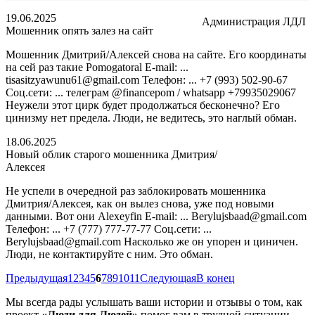
19.06.2025
Администрация ЛДЛ
Мошенник опять залез на сайт
Мошенник Дмитрий/Алексей снова на сайте. Его координаты
на сей раз такие Pomogatoral E-mail: ...
tisasitzyawunu61@gmail.com Телефон: ... +7 (993) 502-90-67
Соц.сети: ... телеграм @financepom / whatsapp +79935029067
Неужели этот цирк будет продолжаться бесконечно? Его
цинизму нет предела. Люди, не ведитесь, это наглый обман.
18.06.2025
Новый облик старого мошенника Дмитрия/
Алексея
Не успели в очередной раз заблокировать мошенника
Дмитрия/Алексея, как он вылез снова, уже под новыми
данными. Вот они Alexeyfin E-mail: ... Berylujsbaad@gmail.com
Телефон: ... +7 (777) 777-77-77 Соц.сети: ...
Berylujsbaad@gmail.com Насколько же он упорен и циничен.
Люди, не контактируйте с ним. Это обман.
Предыдущая
1
2
3
4
5
6
7
8
9
10
11
Следующая
В конец
Мы всегда рады услышать ваши истории и отзывы о том, как
проект
«Люди для Людей»
помог вам в трудной ситуации.