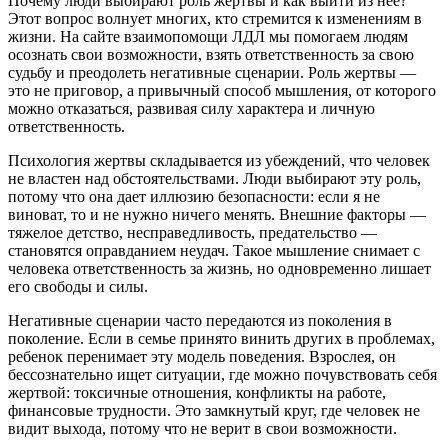
Почему люди выбирают роль жертвы и как выйти из нее?
Этот вопрос волнует многих, кто стремится к изменениям в
жизни. На сайте взаимопомощи ЛДЛ мы помогаем людям
осознать свои возможности, взять ответственность за свою
судьбу и преодолеть негативные сценарии. Роль жертвы —
это не приговор, а привычный способ мышления, от которого
можно отказаться, развивая силу характера и личную
ответственность.
Психология жертвы складывается из убеждений, что человек
не властен над обстоятельствами. Люди выбирают эту роль,
потому что она дает иллюзию безопасности: если я не
виноват, то и не нужно ничего менять. Внешние факторы —
тяжелое детство, несправедливость, предательство —
становятся оправданием неудач. Такое мышление снимает с
человека ответственность за жизнь, но одновременно лишает
его свободы и силы.
Негативные сценарии часто передаются из поколения в
поколение. Если в семье принято винить других в проблемах,
ребенок перенимает эту модель поведения. Взрослея, он
бессознательно ищет ситуации, где можно почувствовать себя
жертвой: токсичные отношения, конфликты на работе,
финансовые трудности. Это замкнутый круг, где человек не
видит выхода, потому что не верит в свои возможности.