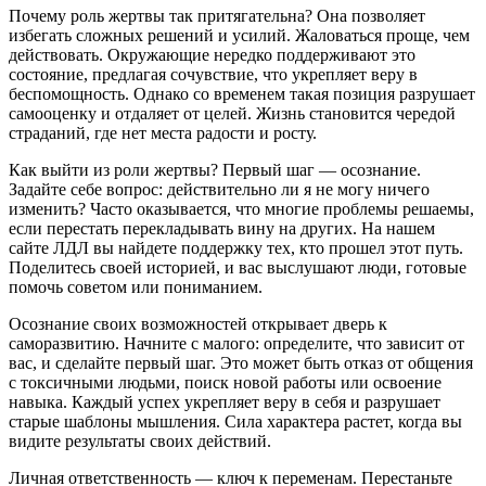
Почему роль жертвы так притягательна? Она позволяет
избегать сложных решений и усилий. Жаловаться проще, чем
действовать. Окружающие нередко поддерживают это
состояние, предлагая сочувствие, что укрепляет веру в
беспомощность. Однако со временем такая позиция разрушает
самооценку и отдаляет от целей. Жизнь становится чередой
страданий, где нет места радости и росту.
Как выйти из роли жертвы? Первый шаг — осознание.
Задайте себе вопрос: действительно ли я не могу ничего
изменить? Часто оказывается, что многие проблемы решаемы,
если перестать перекладывать вину на других. На нашем
сайте ЛДЛ вы найдете поддержку тех, кто прошел этот путь.
Поделитесь своей историей, и вас выслушают люди, готовые
помочь советом или пониманием.
Осознание своих возможностей открывает дверь к
саморазвитию. Начните с малого: определите, что зависит от
вас, и сделайте первый шаг. Это может быть отказ от общения
с токсичными людьми, поиск новой работы или освоение
навыка. Каждый успех укрепляет веру в себя и разрушает
старые шаблоны мышления. Сила характера растет, когда вы
видите результаты своих действий.
Личная ответственность — ключ к переменам. Перестаньте