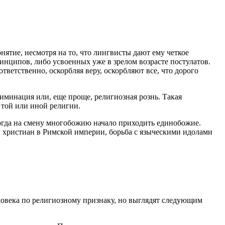
ятие, несмотря на то, что лингвисты дают ему четкое
ринципов, либо усвоенных уже в зрелом возрасте постулатов.
ответственно, оскорбляя веру, оскорбляют все, что дорого
иминация или, еще проще, религиозная рознь. Такая
 той или иной религии.
когда на смену многобожию начало приходить единобожие.
 христиан в Римской империи, борьба с языческими идолами
ловека по религиозному признаку, но выглядят следующим