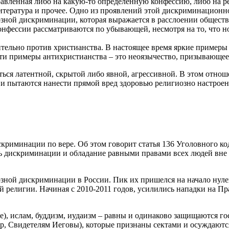
равленная либо на какую-то определенную конфессию, либо на р
итература и прочее. Одно из проявлений этой дискриминационно
озной дискриминации, которая выражается в расслоении общест
онфессии рассматриваются по убывающей, несмотря на то, что н
тельно против христианства. В настоящее время яркие пример
йти примеры антихристианства – это неоязычество, призывающе
ся латентной, скрытой либо явной, агрессивной. В этом отнош
 и пытаются нанести прямой вред здоровью религиозно настроен
криминации по вере. Об этом говорит статья 136 Уголовного ко
ть дискриминации и обладание равными правами всех людей вне
ной дискриминации в России. Пик их пришелся на начало нулевы
 религии. Начиная с 2010-2011 годов, усилились нападки на Пра
е), ислам, буддизм, иудаизм – равны и одинаково защищаются г
, Свидетелям Иеговы), которые признаны сектами и осуждаютс