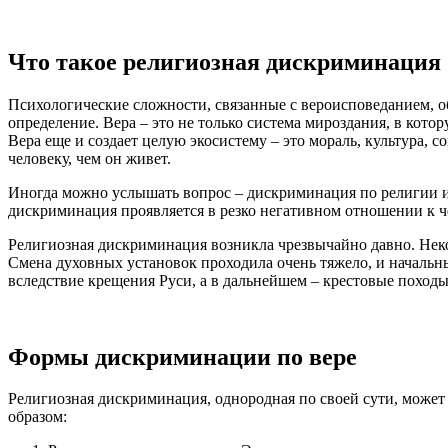
Что такое религиозная дискриминация
Психологические сложности, связанные с вероисповеданием, об
определение. Вера – это не только система мироздания, в кото
Вера еще и создает целую экосистему – это мораль, культура, с
человеку, чем он живет.
Иногда можно услышать вопрос – дискриминация по религии и в
дискриминация проявляется в резко негативном отношении к ч
Религиозная дискриминация возникла чрезвычайно давно. Неко
Смена духовных установок проходила очень тяжело, и начальн
вследствие крещения Руси, а в дальнейшем – крестовые походы
Формы дискриминации по вере
Религиозная дискриминация, однородная по своей сути, може
образом: