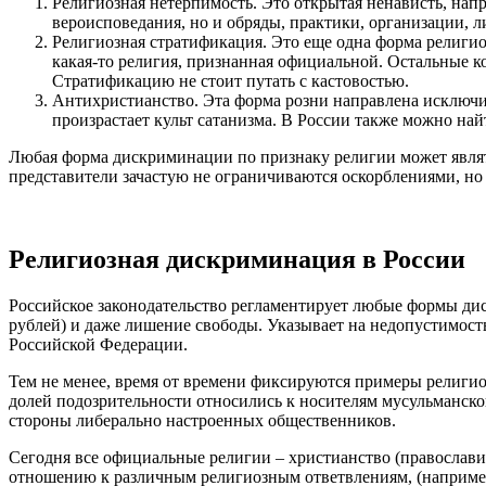
Религиозная нетерпимость. Это открытая ненависть, нап
вероисповедания, но и обряды, практики, организации, л
Религиозная стратификация. Это еще одна форма религи
какая-то религия, признанная официальной. Остальные к
Стратификацию не стоит путать с кастовостью.
Антихристианство. Эта форма розни направлена исключи
произрастает культ сатанизма. В России также можно на
Любая форма дискриминации по признаку религии может являть
представители зачастую не ограничиваются оскорблениями, но
Религиозная дискриминация в России
Российское законодательство регламентирует любые формы дис
рублей) и даже лишение свободы. Указывает на недопустимос
Российской Федерации.
Тем не менее, время от времени фиксируются примеры религиоз
долей подозрительности относились к носителям мусульманской
стороны либерально настроенных общественников.
Сегодня все официальные религии – христианство (православи
отношению к различным религиозным ответвлениям, (например