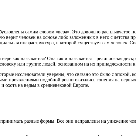
условлены самим словом «вера». Это довольно расплывчатое пон
рую верит человек на основе либо заложенных в него с детства п
оциальная инфраструктура, в которой существует сам человек. Со
ере как называется? Она так и называется – религиозная дискр
еловеку или группе людей, основанном на их принадлежности к
торые исследователи уверены, что связано это было с эпохой, 
ыми проявлениями подобной розни оказались гонения на первых
 и охота на ведьм в средневековой Европе.
т принимать разные формы. Все они направлены на унижение че