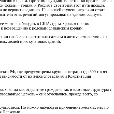
елигию в целом. При этом осуждаются не только представители
й формы – атеизм, и Россия в свое время этот путь прошла.
ва по вероисповеданию. На высшей ступени иерархии стоит
осители этих религий могут проживать в едином социуме.
ы ее можно наблюдать в США, где махровым цветом
е к возвращению к родовым славянским корням.
ении наиболее показательны атеизм и антихристианство – их
ных людей и их культовых зданий.
декса РФ, где предусмотрены крупные штрафы (до 300 тысяч
 зависимости от их вероисповедания и Конституция
х, когда как отдельные граждане, так и властные структуры с
вославную церковь – они отмечались, прежде всего, со
осударством. Но можно наблюдать применение жестких мер по
я Церковью.