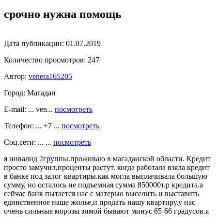
срочно нужна помощь
Дата публикации:
01.07.2019
Количество просмотров:
247
Автор:
venera165205
Город:
Магадан
E-mail: ... ven...
посмотреть
Телефон: ... +7 ...
посмотреть
Соц.сети: ... ...
посмотреть
я инвалид 2группы.проживаю в магаданской области. Кредит
просто замучил,проценты растут. когда работала взяла кредит
в банке под залог квартиры.как могла выплачивала большую
сумму, но осталось не подъемная сумма 850000т.р кредита.а
сейчас банк пытается нас с матерью выселить и выставить
единственное наше жилье,и продать нашу квартиру.у нас
очень сильные морозы зимой бывают минус 65-66 градусов.я