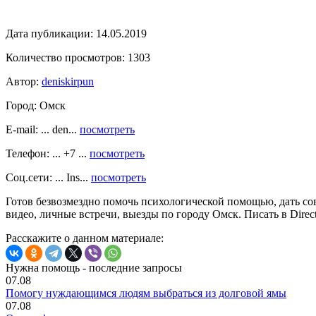
Дата публикации:
14.05.2019
Количество просмотров:
1303
Автор:
deniskirpun
Город:
Омск
E-mail: ... den...
посмотреть
Телефон: ... +7 ...
посмотреть
Соц.сети: ... Ins...
посмотреть
Готов безвозмездно помочь психологической помощью, дать со
видео, личные встречи, выезды по городу Омск. Писать в Direct:
Расскажите о данном материале:
Нужна помощь - последние запросы
07.08
Помогу нуждающимся людям выбраться из долговой ямы
07.08