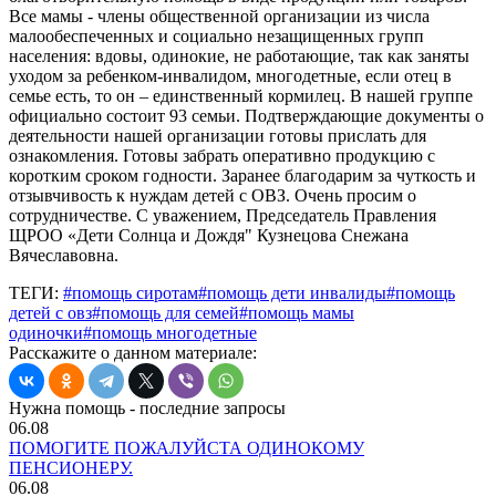
Все мамы - члены общественной организации из числа
малообеспеченных и социально незащищенных групп
населения: вдовы, одинокие, не работающие, так как заняты
уходом за ребенком-инвалидом, многодетные, если отец в
семье есть, то он – единственный кормилец. В нашей группе
официально состоит 93 семьи. Подтверждающие документы о
деятельности нашей организации готовы прислать для
ознакомления. Готовы забрать оперативно продукцию с
коротким сроком годности. Заранее благодарим за чуткость и
отзывчивость к нуждам детей с ОВЗ. Очень просим о
сотрудничестве. С уважением, Председатель Правления
ЩРОО «Дети Солнца и Дождя" Кузнецова Снежана
Вячеславовна.
ТЕГИ:
#помощь сиротам
#помощь дети инвалиды
#помощь
детей с овз
#помощь для семей
#помощь мамы
одиночки
#помощь многодетные
Расскажите о данном материале:
Нужна помощь - последние запросы
06.08
ПОМОГИТЕ ПОЖАЛУЙСТА ОДИНОКОМУ
ПЕНСИОНЕРУ.
06.08