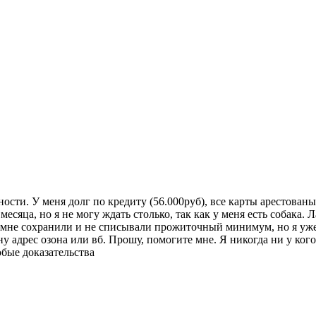
ости. У меня долг по кредиту (56.000руб), все карты арестованы
месяца, но я не могу ждать столько, так как у меня есть собака.
ы мне сохранили и не списывали прожиточный минимум, но я уже 
ну адрес озона или вб. Прошу, помогите мне. Я никогда ни у ко
юбые доказательства