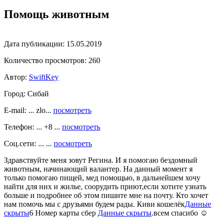
Помощь животным
Дата публикации:
15.05.2019
Количество просмотров:
260
Автор:
SwiftKey
Город:
Сибай
E-mail: ... zlo...
посмотреть
Телефон: ... +8 ...
посмотреть
Соц.сети: ... ...
посмотреть
Здравствуйте меня зовут Регина. И я помогаю бездомный
животным, начинающий валантер. На данный момент я
только помогаю пищей, мед помощью, в дальнейшем хочу
найти для них и жилье, соорудить приют,если хотите узнать
больше и подробнее об этом пишите мне на почту. Кто хочет
нам помочь мы с друзьями будем рады. Киви кошелёк
Данные
скрыты
6 Номер карты сбер
Данные скрыты
.всем спасибо ☺️