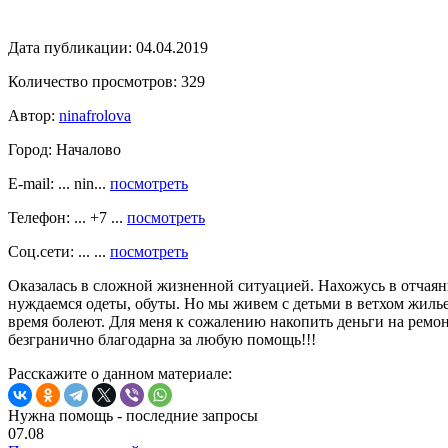
Дата публикации:
04.04.2019
Количество просмотров:
329
Автор:
ninafrolova
Город:
Началово
E-mail: ... nin...
посмотреть
Телефон: ... +7 ...
посмотреть
Соц.сети: ... ...
посмотреть
Оказалась в сложной жизненной ситуацией. Нахожусь в отчаянн
нуждаемся одеты, обуты. Но мы живем с детьми в ветхом жилье 
время болеют. Для меня к сожалению накопить деньги на ремо
безгранично благодарна за любую помощь!!!
Расскажите о данном материале:
Нужна помощь - последние запросы
07.08