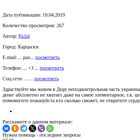
Дата публикации:
19.04.2019
Количество просмотров:
267
Автор:
Pa2ul
Город:
Харцызск
E-mail: ... pax...
посмотреть
Телефон: ... +3 ...
посмотреть
Соц.сети: ... ...
посмотреть
Здраствуйте мы живем в Днр( неподконтрольная часть украины, 
денег абсолютно не хватает даже на самое элементарное, т.к.
помомогите пожаоуйста кто сколько сможет, не отвратите сердц
Расскажите о данном материале:
Нужна помощь - последние запросы