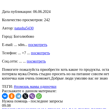
Дата публикации:
06.06.2024
Количество просмотров:
242
Автор:
natasha5430
Город:
Боголюбово
E-mail: ... sdm...
посмотреть
Телефон: ... +7 ...
посмотреть
Соц.сети: ... ...
посмотреть
Помогите пожалуйста приобрести хоть какие то продукты. ост
потеряла мужа.Очень стыдно просить но на питание совсем не
копеечка нам очень поможет.Добрые люди умоляю вас не знаю 
ТЕГИ:
#помощь мамы одиночки
Расскажите о данном материале:
Нужна помощь - последние запросы
09.08