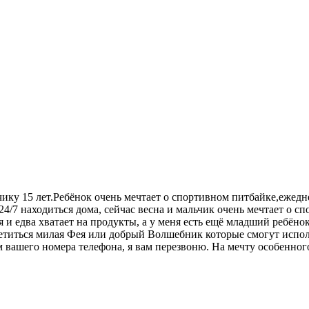
ику 15 лет.Ребёнок очень мечтает о спортивном питбайке,ежеднев
24/7 находиться дома, сейчас весна и мальчик очень мечтает о с
я и едва хватает на продукты, а у меня есть ещё младший ребён
етиться милая Фея или добрый Волшебник которые смогут испол
 вашего номера телефона, я вам перезвоню. На мечту особенног