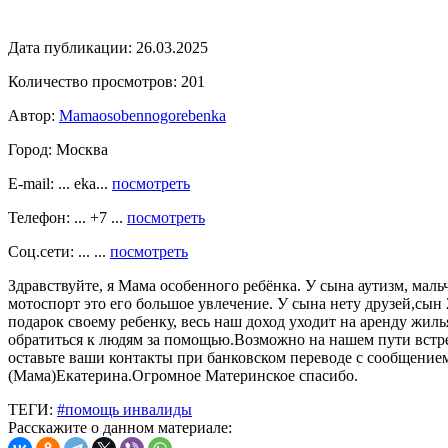
Дата публикации:
26.03.2025
Количество просмотров:
201
Автор:
Mamaosobennogorebenka
Город:
Москва
E-mail: ... eka...
посмотреть
Телефон: ... +7 ...
посмотреть
Соц.сети: ... ...
посмотреть
Здравствуйте, я Мама особенного ребёнка. У сына аутизм, мальч
мотоспорт это его большое увлечение. У сына нету друзей,сын 
подарок своему ребенку, весь наш доход уходит на аренду жиль
обратиться к людям за помощью.Возможно на нашем пути встр
оставьте ваши контакты при банковском переводе с сообщением
(Мама)Екатерина.Огромное Материнское спасибо.
ТЕГИ:
#помощь инвалиды
Расскажите о данном материале: