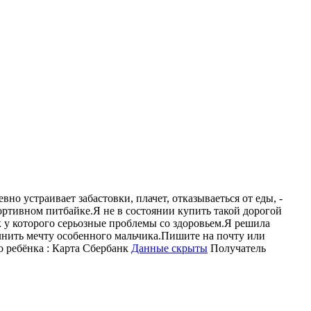
но устраивает забастовки, плачет, отказываеться от еды, -
портивном питбайке.Я не в состоянии купить такой дорогой
ок у которого серьозные проблемы со здоровьем.Я решила
нить мечту особенного мальчика.Пишите на почту или
о ребёнка : Карта Сбербанк
Данные скрыты
Получатель