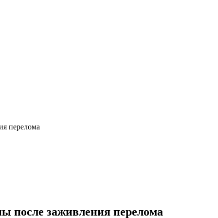
ия перелома
пы после заживления перелома