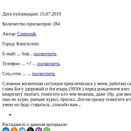
Дата публикации:
15.07.2019
Количество просмотров:
284
Автор:
Cantexnik
Город:
Кингисепп
E-mail: ... Sop...
посмотреть
Телефон: ... +7 ...
посмотреть
Соц.сети: ... ...
посмотреть
Сложная жизненная ситуация приключилась у меня, работаю сан
слава Богу здоровый и богатырь (3950г.) перед рождением влез 
кварплату хватает, помогите кто чем можешь, даже 10р. для ме
пью не курю, раньше курил, бросил...Богом прошу помогите кт
умею но буду стараться...спасибо вам...
Расскажите о данном материале: