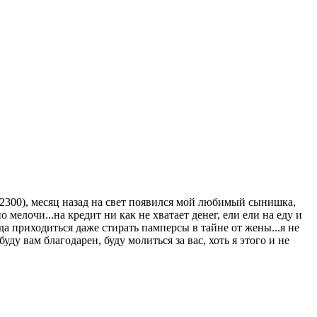
12300), месяц назад на свет появился мой любимый сынишка,
 мелочи...на кредит ни как не хватает денег, ели ели на еду и
да приходиться даже стирать памперсы в тайне от жены...я не
ду вам благодарен, буду молиться за вас, хоть я этого и не