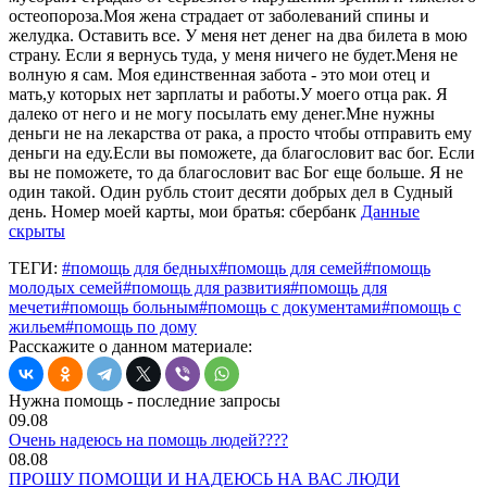
остеопороза.Моя жена страдает от заболеваний спины и
желудка. Оставить все. У меня нет денег на два билета в мою
страну. Если я вернусь туда, у меня ничего не будет.Меня не
волную я сам. Моя единственная забота - это мои отец и
мать,у которых нет зарплаты и работы.У моего отца рак. Я
далеко от него и не могу посылать ему денег.Мне нужны
деньги не на лекарства от рака, а просто чтобы отправить ему
деньги на еду.Если вы поможете, да благословит вас бог. Если
вы не поможете, то да благословит вас Бог еще больше. Я не
один такой. Один рубль стоит десяти добрых дел в Судный
день. Номер моей карты, мои братья: сбербанк
Данные
скрыты
ТЕГИ:
#помощь для бедных
#помощь для семей
#помощь
молодых семей
#помощь для развития
#помощь для
мечети
#помощь больным
#помощь с документами
#помощь с
жильем
#помощь по дому
Расскажите о данном материале:
Нужна помощь - последние запросы
09.08
Очень надеюсь на помощь людей????
08.08
ПРОШУ ПОМОЩИ И НАДЕЮСЬ НА ВАС ЛЮДИ