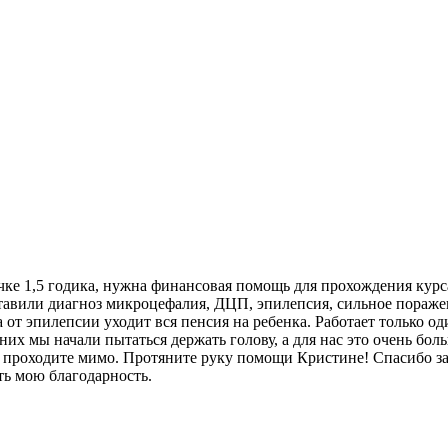
ке 1,5 годика, нужна финансовая помощь для прохождения курс
тавили диагноз микроцефалия, ДЦП, эпилепсия, сильное пораже
от эпилепсии уходит вся пенсия на ребенка. Работает только один
них мы начали пытаться держать голову, а для нас это очень б
 проходите мимо. Протяните руку помощи Кристине! Спасибо за
ь мою благодарность.