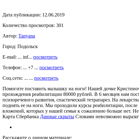
Дата публикации:
12.06.2019
Количество просмотров:
301
Автор:
Tanyana
Город:
Подольск
E-mail: ... inf...
посмотреть
Телефон: ... +7 ...
посмотреть
Соц.сети: ... ...
посмотреть
Помогите поставить малышку на ноги! Нашей дочке Кристиноч
прохождения реабилитации 80000 рублей. В 6 месяцев нам пос
психоречевого развития, спастический тетрапарез. На лекарства 
поднять ее на ноги. Мы проходили курсы реабилитации, после 
вложений, которых у нашей семьи к сожалению больше нет. Не
Карта Сбербанка
Данные скрыты
Словами невозможно выразит
Расскажите о данном материале: