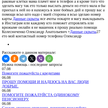
раковые клетки мама плачет мне в телефон а я кроме того что
зделать магу так ето только выслать деньги но етого мала я бы
приехал к ней но я нахожусь в зоне боёвых дий и прошу вас а
помощи всьо што надо с маей стороны я всьо зделаю номер
карты
Данные скрыты
все ачоты покарте я магу выкладывать
в Инстаграм или каждому кто поможет атпровлять или
врижыме онлайн я не машеник я прошу риально помощи
Колесниченко Олександр Анатольевич +
Данные скрыты
27
ето мой контактный номер телефона Олександр
Расскажите о данном материале:
Нужна помощь - последние запросы
07.08
Помогите пожалуйста с кредитами
06.08
ПРОШУ ПОМОЩИ И НАДЕЮСЬ НА ВАС ЛЮДИ
ДОБРЫЕ.
06.08
ПОМОГИТЕ ПОЖАЛУЙСТА ОДИНОКОМУ
ПЕНСИОНЕРУ.
06.08
Сделать срочную операцию ,помогите пожалуйста