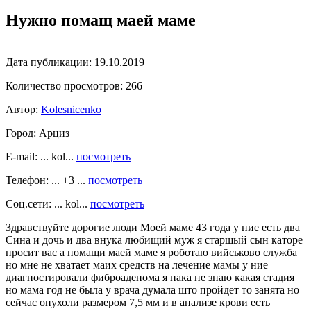
Нужно помащ маей маме
Дата публикации:
19.10.2019
Количество просмотров:
266
Автор:
Kolesnicenko
Город:
Арциз
E-mail: ... kol...
посмотреть
Телефон: ... +3 ...
посмотреть
Соц.сети: ... kol...
посмотреть
Здравствуйте дорогие люди Моей маме 43 года у ние есть два
Сина и дочь и два внука любищий муж я старшый сын каторе
просит вас а помащи маей маме я роботаю вийськово служба
но мне не хватает маих средств на лечение мамы у ние
диагностировали фиброаденома я пака не знаю какая стадия
но мама год не была у врача думала што пройдет то занята но
сейчас опухоли размером 7,5 мм и в анализе крови есть