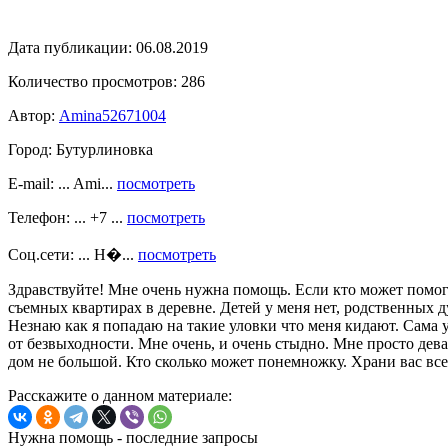
Дата публикации:
06.08.2019
Количество просмотров:
286
Автор:
Amina52671004
Город:
Бутурлиновка
E-mail: ... Ami...
посмотреть
Телефон: ... +7 ...
посмотреть
Соц.сети: ... Н�...
посмотреть
Здравствуйте! Мне очень нужна помощь. Если кто может помоги
съемных квартирах в деревне. Детей у меня нет, родственных д
Незнаю как я попадаю на такие уловки что меня кидают. Сама 
от безвыходности. Мне очень, и очень стыдно. Мне просто дев
дом не большой. Кто сколько может понемножку. Храни вас вс
Расскажите о данном материале:
Нужна помощь - последние запросы