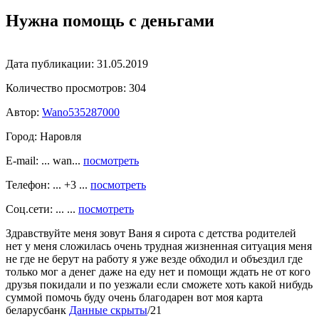
Нужна помощь с деньгами
Дата публикации:
31.05.2019
Количество просмотров:
304
Автор:
Wano535287000
Город:
Наровля
E-mail: ... wan...
посмотреть
Телефон: ... +3 ...
посмотреть
Соц.сети: ... ...
посмотреть
Здравствуйте меня зовут Ваня я сирота с детства родителей
нет у меня сложилась очень трудная жизненная ситуация меня
не где не берут на работу я уже везде обходил и объездил где
только мог а денег даже на еду нет и помощи ждать не от кого
друзья покидали и по уезжали если сможете хоть какой нибудь
суммой помочь буду очень благодарен вот моя карта
беларусбанк
Данные скрыты
/21