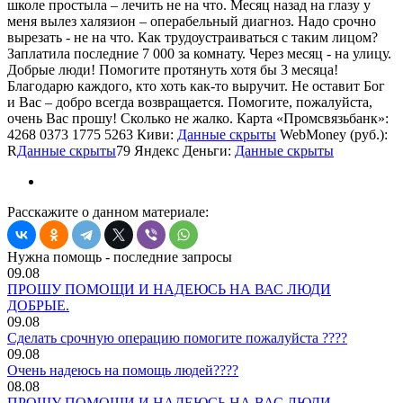
школе простыла – лечить не на что. Месяц назад на глазу у
меня вылез халязион – операбельный диагноз. Надо срочно
вырезать - не на что. Как трудоустраиваться с таким лицом?
Заплатила последние 7 000 за комнату. Через месяц - на улицу.
Добрые люди! Помогите протянуть хотя бы 3 месяца!
Благодарю каждого, кто хоть как-то выручит. Не оставит Бог
и Вас – добро всегда возвращается. Помогите, пожалуйста,
очень Вас прошу! Сколько не жалко. Карта «Промсвязьбанк»:
4268 0373 1775 5263 Киви:
Данные скрыты
WebMoney (руб.):
R
Данные скрыты
79 Яндекс Деньги:
Данные скрыты
Расскажите о данном материале:
Нужна помощь - последние запросы
09.08
ПРОШУ ПОМОЩИ И НАДЕЮСЬ НА ВАС ЛЮДИ
ДОБРЫЕ.
09.08
Сделать срочную операцию помогите пожалуйста ????
09.08
Очень надеюсь на помощь людей????
08.08
ПРОШУ ПОМОЩИ И НАДЕЮСЬ НА ВАС ЛЮДИ