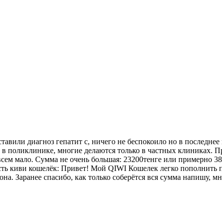
ставили диагноз гепатит с, ничего не беспокоило но в последнее
 в поликлинике, многие делаются только в частных клиниках. П
сем мало. Сумма не очень большая: 23200тенге или примерно 380
есть киви кошелёк: Привет! Мой QIWI Кошелек легко пополнить 
она. Заранее спасибо, как только соберётся вся сумма напишу, м